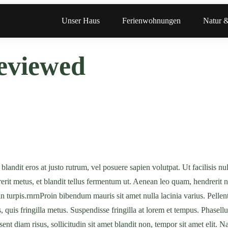
Unser Haus
Ferienwohnungen
Natur &
Reviewed
andit eros at justo rutrum, vel posuere sapien volutpat. Ut facilisis null
drerit metus, et blandit tellus fermentum ut. Aenean leo quam, hendrerit 
n turpis.rnrnProin bibendum mauris sit amet nulla lacinia varius. Pellen
 quis fringilla metus. Suspendisse fringilla at lorem et tempus. Phasellus
nt diam risus, sollicitudin sit amet blandit non, tempor sit amet elit. N